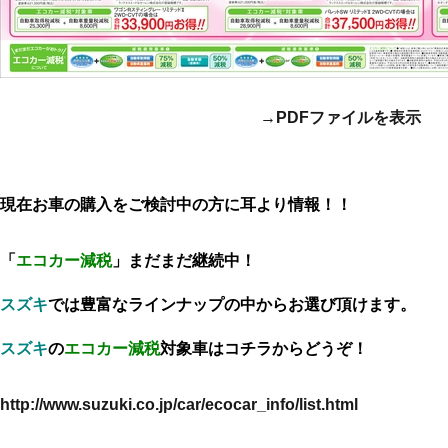
→PDFファイルを表示
現在お車の購入をご検討中の方に耳より情報！！
「
エコカー減税
」まだまだ継続中！
スズキ
では豊富なラインナップの中からお選び頂けます。
スズキ
の
エコカー減税
対象車はコチラからどうぞ！
http://www.suzuki.co.jp/car/ecocar_info/list.html