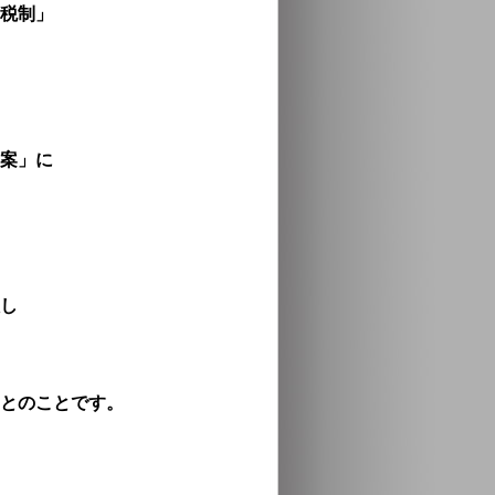
税制」
案」に
し
とのことです。