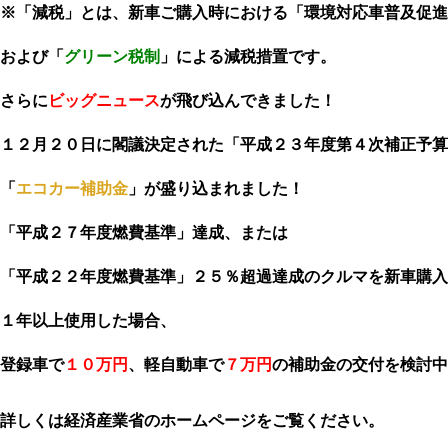
※「減税」とは、新車ご購入時における「環境対応車普及促進
および「
グリーン税制
」による減税措置です。
さらに
ビッグニュース
が飛び込んできました！
１２月２０日に閣議決定された「平成２３年度第４次補正予算
「
エコカー補助金
」が盛り込まれました！
「平成２７年度燃費基準」達成、または
「平成２２年度燃費基準」２５％超過達成のクルマを新車購入
１年以上使用した場合、
登録車で
１０万円
、軽自動車で
７万円
の補助金の交付を検討中
詳しくは経済産業省のホームページをご覧ください。