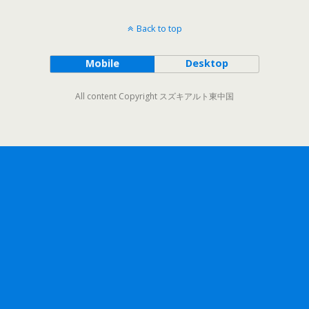
Back to top
Mobile
Desktop
All content Copyright スズキアルト東中国